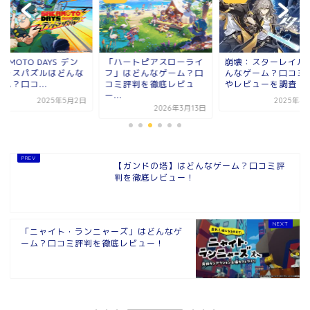
KAMOTO DAYS デン
「ハートピアスローライ
崩壊：スターレイル
ャラスパズルはどんな
フ」はどんなゲーム？口
んなゲーム？口コミ
ム？口コ...
コミ評判を徹底レビュ
やレビューを調査！
ー...
2025年5月2日
2025年4
2026年3月13日
【ガンドの塔】はどんなゲーム？口コミ評
判を徹底レビュー！
「ニャイト・ランニャーズ」はどんなゲ
ーム？口コミ評判を徹底レビュー！