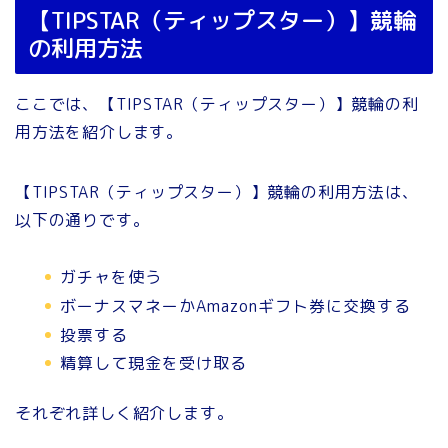
【TIPSTAR（ティップスター）】競輪
の利用方法
ここでは、【TIPSTAR（ティップスター）】競輪の利
用方法を紹介します。
【TIPSTAR（ティップスター）】競輪の利用方法は、
以下の通りです。
ガチャを使う
ボーナスマネーかAmazonギフト券に交換する
投票する
精算して現金を受け取る
それぞれ詳しく紹介します。