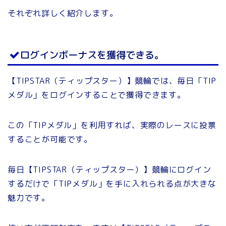
それぞれ詳しく紹介します。
ログインボーナスを獲得できる。
【TIPSTAR（ティップスター）】競輪では、毎日「TIP
メダル」をログインすることで獲得できます。
この「TIPメダル」を利用すれば、実際のレースに投票
することが可能です。
毎日【TIPSTAR（ティップスター）】競輪にログイン
するだけで「TIPメダル」を手に入れられる点が大きな
魅力です。