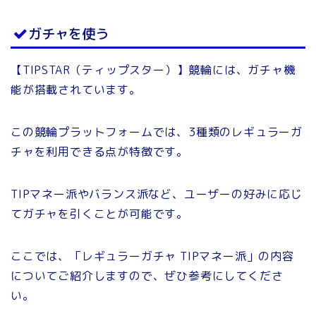
ガチャを使う
【TIPSTAR（ティップスター）】競輪には、ガチャ機
能が搭載されています。
この競輪プラットフォームでは、3種類のレギュラーガ
チャを利用できる点が特徴です。
TIPマネー派やバランス派など、ユーザーの好みに応じ
てガチャを引くことが可能です。
ここでは、「レギュラーガチャ TIPマネー派」の内容
についてご紹介しますので、ぜひ参考にしてくださ
い。