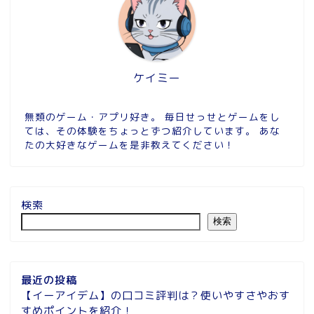
ケイミー
無類のゲーム・アプリ好き。 毎日せっせとゲームをし
ては、その体験をちょっとずつ紹介しています。 あな
たの大好きなゲームを是非教えてください！
検索
検索
最近の投稿
【イーアイデム】の口コミ評判は？使いやすさやおす
すめポイントを紹介！