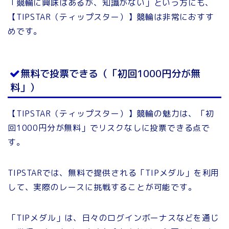
「競輪に興味はあるが、知識がない」という方にも、
【TIPSTAR（ティップスター）】競輪は非常におすす
めです。
無料で投票できる（「初回1000円
分が無
料」）
【TIPSTAR（ティップスター）】競輪の魅力は、「初
回1000円
分が無料」でリスクなしに投票できる点で
す。
TIPSTARでは、無料で提供される「TIPメダル」を利用
して、実際のレースに挑戦することが可能です。
「TIPメダル」は、日々のログインボーナスなどを通じ