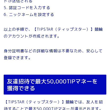
ドが送信される
5. 認証コードを入力する
6. ニックネームを設定する
以上の手順で、【TIPSTAR（ティップスター）】競輪
のアカウントが作成されます。
身分証明書などの詳細な情報は不要なため、安心して
登録できます。
友達招待で最大50,000TIPマネーを
獲得できる
【TIPSTAR（ティップスター）】競輪では、友人を招
待することで最大50,000TIPマネーが還元されます。