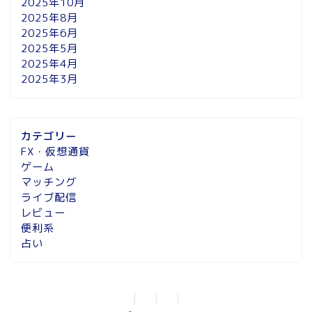
2025年10月
2025年8月
2025年6月
2025年5月
2025年4月
2025年3月
カテゴリー
FX・仮想通貨
ゲーム
マッチング
ライブ配信
レビュー
便利系
占い