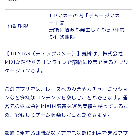
TIPマネーの内「チャージマネ
ー」は
有効期限
最後に増減が発生してから3年間
が有効期限
【TIPSTAR（ティップスター）】競輪は、株式会社
MIXIが運営するオンラインで競輪に投票できるアプリ
ケーションです。
このアプリでは、レースへの投票やガチャ、ミッショ
ンなど多様なコンテンツを楽しむことができます。運
営元の株式会社MIXIは豊富な運営実績を持っているた
め、安心してゲームを楽しむことができます。
競輪に関する知識がない方でも気軽に利用できるアプ