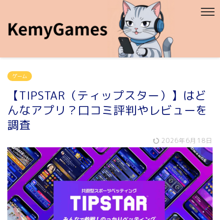
ゲーム
【TIPSTAR（ティップスター）】はど
んなアプリ？口コミ評判やレビューを
調査
2026年6月18日