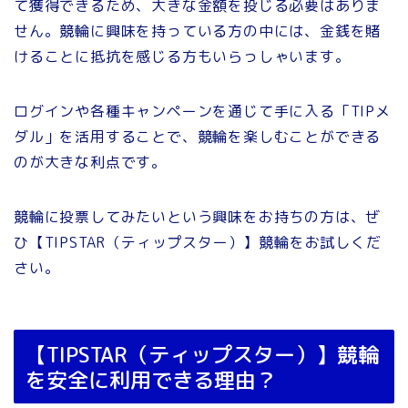
て獲得できるため、大きな金額を投じる必要はありま
せん。競輪に興味を持っている方の中には、金銭を賭
けることに抵抗を感じる方もいらっしゃいます。
ログインや各種キャンペーンを通じて手に入る「TIPメ
ダル」を活用することで、競輪を楽しむことができる
のが大きな利点です。
競輪に投票してみたいという興味をお持ちの方は、ぜ
ひ【TIPSTAR（ティップスター）】競輪をお試しくだ
さい。
【TIPSTAR（ティップスター）】競輪
を安全に利用できる理由？