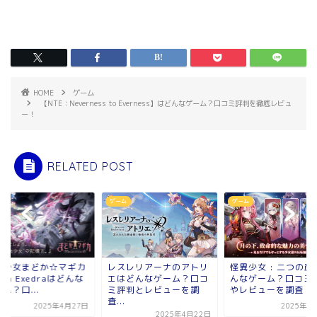
HOME
ゲーム
【NTE：Neverness to Everness】はどんなゲーム？口コミ評判を徹底レビュ
ー！
RELATED POST
ム
ゲーム
ゲーム
法少女まどか☆マギカ
レスレリアーナのアトリ
怪異少女 : 二つの顔
gia Exedraはどんな
エはどんなゲーム？口コ
んなゲーム？口コミ
ム？口...
ミ評判とレビューを調
やレビューを調査！
査...
2025年4月27日
2025年5
2025年4月22日